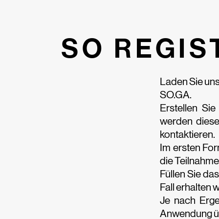
SO REGIS
Laden Sie un
SO.GA.
Erstellen Sie
werden dies
kontaktieren.
Im ersten Form
die Teilnahm
Füllen Sie da
Fall erhalten 
Je nach Ergeb
Anwendung üb