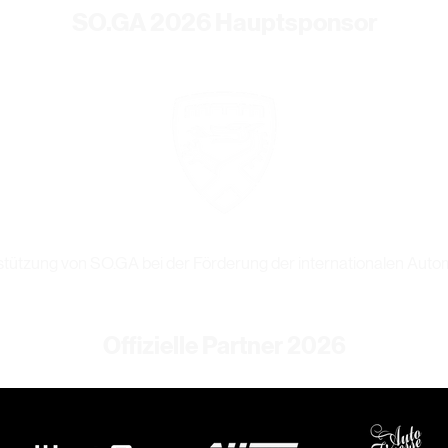
SO.GA 2026 Hauptsponsor
tützung von SO.GA bei der Förderung der internationalen Autom
Offizielle Partner 2026